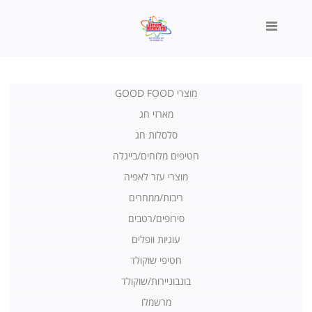
מוצרי GOOD FOOD
▼
מארזי חג
סלסלות חג
חטיפים מלוחים/בייגלה
מוצרי עזר לאפיה
ריבות/ממחרים
סירופים/רטבים
עוגיות וופלים
חטיפי שוקולד
בונבוניירות/שוקולד
מרשמלו